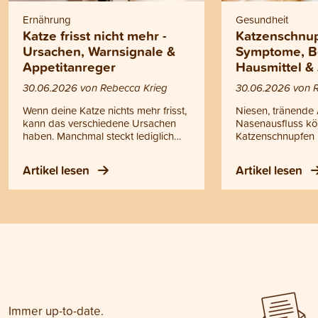
Ernährung
Gesundheit
Katze frisst nicht mehr -
Katzenschnup
Ursachen, Warnsignale &
Symptome, B
Appetitanreger
Hausmittel &
30.06.2026 von Rebecca Krieg
30.06.2026 von 
Wenn deine Katze nichts mehr frisst,
Niesen, tränende
kann das verschiedene Ursachen
Nasenausfluss kö
haben. Manchmal steckt lediglich
Katzenschnupfen 
eine vorübergehende Laune
handelt es sich ni
dahinter, manchmal können aber
einfache Erkältun
Artikel lesen
Artikel lesen
auch gesundheitliche Probleme die
ansteckende Erk
Ursache sein. Doch wann helfen
oberen Atemwege
einfache Tricks oder ein
Katzenschnupfen k
Appetitanreger für Katzen und wann
Kitten, ältere Kat
solltest du zum Tierarzt gehen?
geschwächte Tiere
Antworten auf diese Fragen findest
werden. Bei Fieber
du in diesem Blogartikel.
Ausfluss, Atempr
Appetitlosigkeit o
Mattigkeit sollte d
untersucht werde
Immer up-to-date.