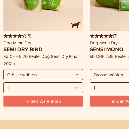
(
8
)
(
7
)
Dog Menu Dry
Dog Menu Dry
SEMI DRY RIND
SENSI MONO
ab
CHF 5.20
Beutel Dog Semi Dry Rind
ab
CHF 2.45
Beutel
200 g
in den Warenkorb
in den 